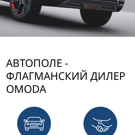
параметров: цена автомобиля OMODA C5 2024 года
выпуска – 1 999 900,00 рублей, первоначальный взнос 818
355,00 рублей (40,91% от стоимости автомобиля); срок
кредита – 84 месяца; полная стоимость кредита на момент
заключения Договора – 18.232%, процентная ставка –
18.24% годовых, сумма кредита – 1 181 545,00 рублей.
Расчет платежа произведен на 18.10.2024 года (без
применения опции услуги – «Выбор даты платежа»),
является предварительным и может отличаться от
фактического при изменении параметров/даты
предоставления кредита. Общие параметры акционной
программы: полная стоимость кредита на момент
заключения Договора от 5,237% до 20,231% год,
процентная ставка от 5.24% до 20.24% год.; сумма кредита
от 300000 до 9000000 руб.; первоначальный взнос - от 0%
от цены приобретаемого автомобиля; срок кредита – 12,
24, 36, 48, 60, 72, 84 мес. (при сроке 84 мес. минимальный
первоначальный взнос - 20%). Процентная ставка по
кредиту, установленная акционной программой, действует
при совершении в каждом полном отчетном периоде по
«Карта Халва» в течение действия кредитного договора от
5 покупок на общую сумму от 10000 руб. При
несоблюдении условий акции – действующая процентная
ставка увеличивается на 6 процентных пунктов. Срок
акции – с 20.11.2023 г. по 31.10.2024 г. Информация об
организаторе акции, о правилах ее проведения, иные
условия акции указаны в Паспорте акции «Автокредит с
Халвой» по ссылке https://sovcombank.ru/credits/auto
(вкладки «Кредитные программы»/»Акции»). Залоговое
обеспечение – залог приобретаемого автомобиля. Кредит
предоставляется ПАО «Совкомбанк» (генеральная
лицензия Банка России № 963 от 05 декабря 2014 года).
Банк вправе отказать в выдаче кредита без объяснения
причин. Не является публичной офертой
Данный веб-сайт использует cookie-файлы с целью
повышения удобства и эффективности работы
пользователя.