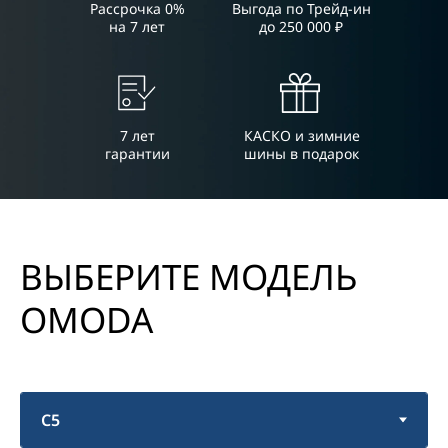
Рассрочка 0%
Выгода по Трейд-ин
на 7 лет
до 250 000 ₽
OMODA C5
Выгода до 1 200 000 ₽
7 лет
КАСКО и зимние
гарантии
шины в подарок
Автомобиль OMODA C5 – фастбэк-кроссовер,
в котором сочетаются футуристичный
дизайн и новейшие технологии
управляемости и безопасности. Яркий
динамичный внешний вид точно не оставит
вас незаметным в городском потоке, а
премиальный пакет оснащения создаст
великолепное настроение и комфорт в
дороге.
Максимальная мощность
147 л.с. / 150 л.с.
Крутящий момент
210 Нм / 275 Нм
Разгон до 100 км/ч