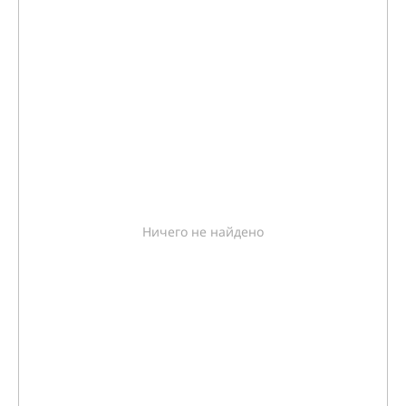
Ничего не найдено
РАССЧИТАЙТЕ КРЕДИТ
Выгода до
390 000 ₽
Кредит от
671 ₽/день