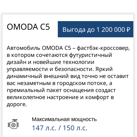
9,9 сек / 8,6 сек
Привод
передний/ полный
Расход топлива на 100 км
7,1 л / 7,4 л
Футуристичный силуэт
Многоцветная подсветка
фастбэка
интерьера
Спортивные сиденья с
подогревом и
Двухзонный климат-
вентиляцией
контроль