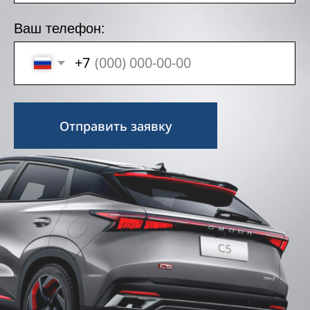
Обращаем ваше внимание на то, что вся представленная
на сайте информация, касающаяся комплектаций,
технических характеристик, изображений, цветовых
сочетаний, акционных предложений а также стоимости
автомобилей и сервисного обслуживания носит
информационный характер и ни при каких условиях не
является публичной офертой, определяемой положениями
Статьи 437 (2) Гражданского кодекса Российской
Федерации.
Указаны рекомендованные розничные цены в рублях.
Предложения на покупку автомобилей не суммируются.
Для получения подробной информации о стоимости
автомобилей, услуг, работ, пожалуйста, обращайтесь в
Отдел продаж.
ООО «Автополе Н», ИНН: 4703128724, ОГРН: 1124703002820
*Посетите флагманский дилерский центр ОМОДА
Автополе и получите сертификат на приобретение нового
автомобиля OMODA на 200 000 ₽, которым можете
воспользоваться вы или ваши друзья и родственники в
течение двух месяцев.
*
Ежемесячный платеж по кредиту 25 000 ₽ по акционной
программе кредитования «Chery Direct new» (Чери Директ
нью) для владельцев «Карта Халва» (далее – акционная
программа) по продукту «АвтоСтиль-Особый» для новых
автомобилей иностранных марок 2023 и 2024 года
выпуска. Расчет произведен исходя из следующих